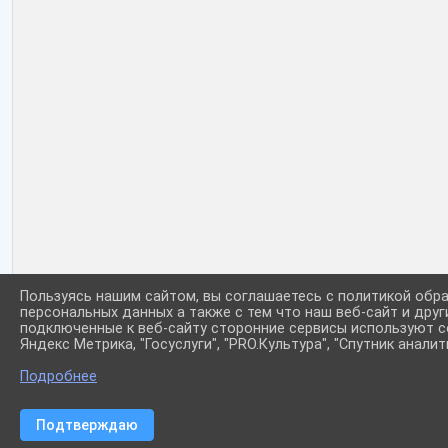
Пользуясь нашим сайтом, вы соглашаетесь с политикой обр
персональных данных а также с тем что наш веб-сайт и друг
подключенные к веб-сайту сторонние сервисы используют co
Яндекс Метрика, "Госуслуги", "PRO.Культура", "Спутник аналит
Подробнее
Подтверждаю