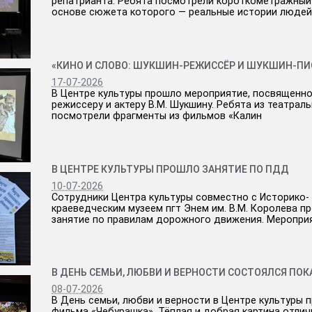
репатрианта. Ребята посмотрели короткометражный
основе сюжета которого — реальные истории людей
«КИНО И СЛОВО: ШУКШИН‑РЕЖИССЁР И ШУКШИН‑ПИ
17-07-2026
В Центре культуры прошло мероприятие, посвященно
режиссеру и актеру В.М. Шукшину. Ребята из театрал
посмотрели фрагменты из фильмов «Калин
В ЦЕНТРЕ КУЛЬТУРЫ ПРОШЛО ЗАНЯТИЕ ПО ПДД
10-07-2026
Сотрудники Центра культуры совместно с Историко-
краеведческим музеем пгт Энем им. В.М. Королева п
занятие по правилам дорожного движения. Меропри
В ДЕНЬ СЕМЬИ, ЛЮБВИ И ВЕРНОСТИ СОСТОЯЛСЯ ПОКАЗ
08-07-2026
В День семьи, любви и верности в Центре культуры 
фильма «Чебурашка». Тёплая и добрая картина отлич