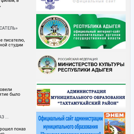
 фильм, в
,
САТЕЛЬ»
е писателю,
ьной студии
ровели
ятие было
 ...
прошел показ
но